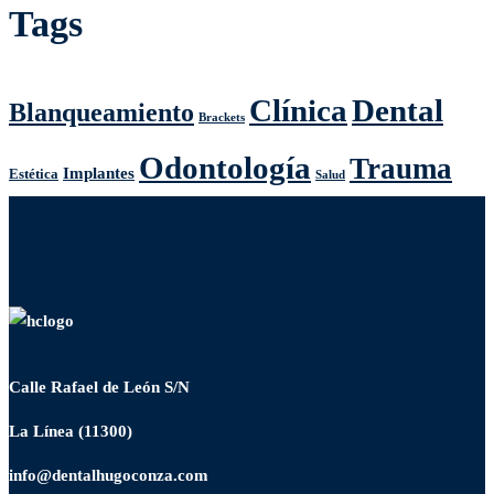
Tags
Clínica
Dental
Blanqueamiento
Brackets
Odontología
Trauma
Implantes
Estética
Salud
Calle Rafael de León S/N
La Línea (11300)
info@dentalhugoconza.com