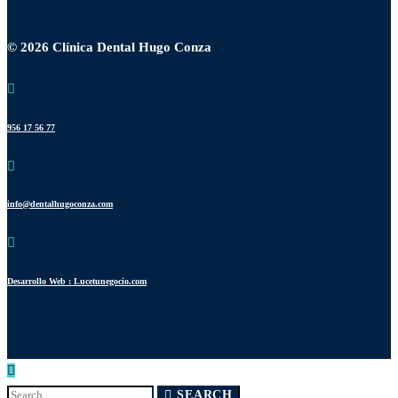
© 2026 Clínica Dental Hugo Conza
956 17 56 77
info@dentalhugoconza.com
Desarrollo Web : Lucetunegocio.com
Search
SEARCH