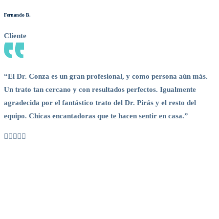
Fernando B.
C
Cliente
C
“El Dr. Conza es un gran profesional, y como persona aún más.
“
Un trato tan cercano y con resultados perfectos. Igualmente
E
agradecida por el fantástico trato del Dr. Pirás y el resto del
d
equipo. Chicas encantadoras que te hacen sentir en casa.”