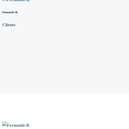
C
Fernando B.
C
Cliente