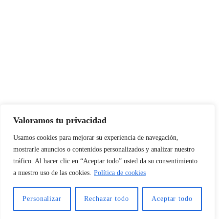
Síguenos
Valoramos tu privacidad
Usamos cookies para mejorar su experiencia de navegación,
mostrarle anuncios o contenidos personalizados y analizar nuestro
© 2026 Clínica Dental Hugo Conza
tráfico. Al hacer clic en “Aceptar todo” usted da su consentimiento
a nuestro uso de las cookies.
Política de cookies
956 17 56 77
info@dentalhugoconza.com
Desarrollo Web : Lucetunegocio.com
Personalizar
Rechazar todo
Aceptar todo