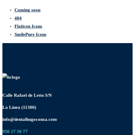
Coming soon
404
Flaticon Icons
SmilePure Icons
Calle Rafael de León S/N
La Línea (11300)
info@dentalhugoconza.com
956 17 56 77