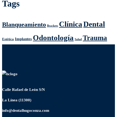
Tags
Clínica
Dental
Blanqueamiento
Brackets
Odontología
Trauma
Implantes
Estética
Salud
Calle Rafael de León S/N
La Línea (11300)
info@dentalhugoconza.com