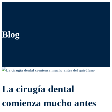
Blog
La
cirugía
La cirugía dental
dental
comienza mucho antes
comienza